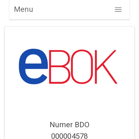
Menu
Toggle
navigation
Numer BDO
000004578