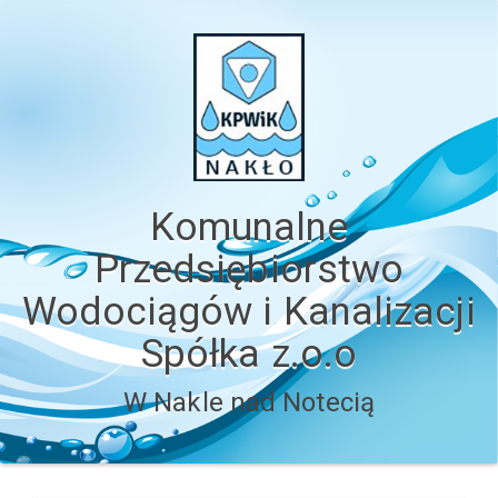
Komunalne
Przedsiębiorstwo
Wodociągów i Kanalizacji
Spółka z.o.o
W Nakle nad Notecią