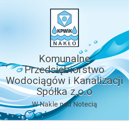
Komunalne
Przedsiębiorstwo
Wodociągów i Kanalizacji
Spółka z.o.o
W Nakle nad Notecią