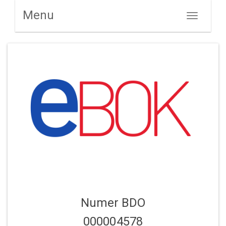
Menu
Toggle
navigation
Numer BDO
000004578